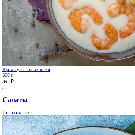
Крем-суп с креветками
300 г
395 ₽
Салаты
Показать всё