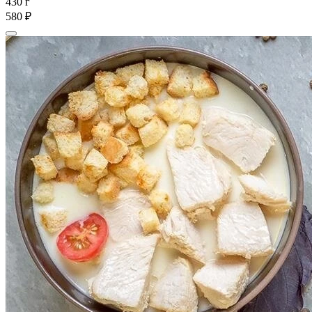
430 г
580 ₽