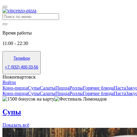
Время работы
11:00 - 22:30
Телефон
+7 (932) 400-33-56
Нижневартовск
Войти
Коно-пицца
Супы
Салаты
Пицца
Роллы
Горячие блюда
Паста
Заку
Коно-пицца
Супы
Салаты
Пицца
Роллы
Горячие блюда
Паста
Заку
Супы
Показать всё