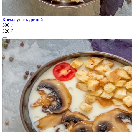
Крем-суп с курицей
300 г
320 ₽